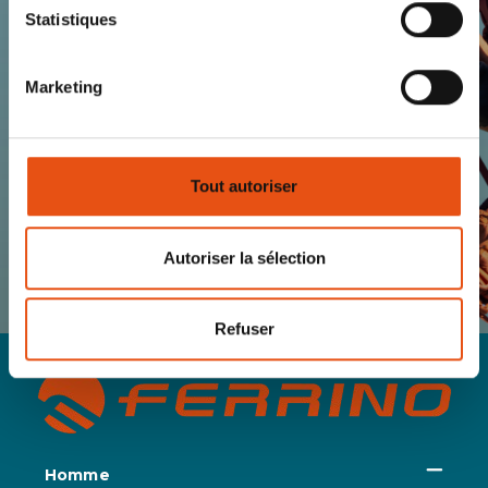
Statistiques
Marketing
S’INSCRIRE
J'AI LU ET ACCEPTÉ LES CONDITIONS
Tout autoriser
RELATIVES À LA
POLITIQUE DE
CONFIDENTIALITÉ
Autoriser la sélection
Refuser
Homme