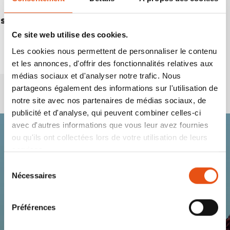
SNOWSHOES BABY FOX
€59,90
Ce site web utilise des cookies.
Les cookies nous permettent de personnaliser le contenu
et les annonces, d'offrir des fonctionnalités relatives aux
médias sociaux et d'analyser notre trafic. Nous
partageons également des informations sur l'utilisation de
notre site avec nos partenaires de médias sociaux, de
publicité et d'analyse, qui peuvent combiner celles-ci
avec d'autres informations que vous leur avez fournies
ou qu'ils ont collectées lors de votre utilisation de leurs
Rejoignez la
services.
Sélection
communauté Ferrino.
Nécessaires
du
consentement
Recevez des nouveautés, des avant-
Préférences
premières, des offres exclusives,
et toute la chaleur de l’univers Ferrino !