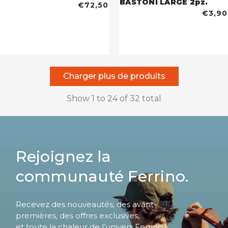
BASTONI LARGE 2pz.
€72,50
€3,90
Charger plus de produits
Show
1
to
24
of
32
total
Rejoignez la
communauté Ferrino.
Recevez des nouveautés, des avant-
premières, des offres exclusives,
et toute la chaleur de l’univers Ferrino !