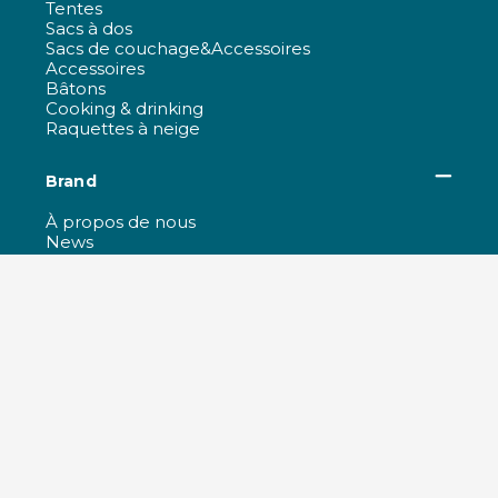
Tentes
Sacs à dos
Sacs de couchage&Accessoires
Accessoires
Bâtons
Cooking & drinking
Raquettes à neige
Brand
À propos de nous
News
Ambassador
Partner
Marques Distribuées
Travaillez avec nous
Certifications et politiques de l'entreprise
All products
Technologie et R&D
Responsabilité
Re-Life
Ferrino Films
Guide pour l'achat et service client