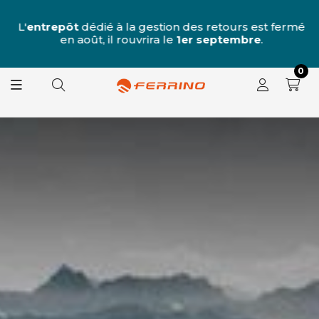
u
 7
L'
entrepôt
dédié à la gestion des retours est fermé
L
e
en août, il rouvrira le
1er septembre
.
0