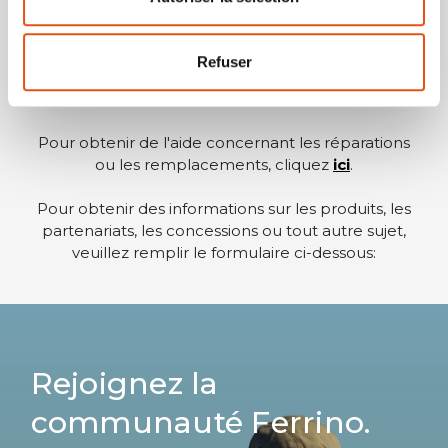
plus intéressant.
Restons en contact
.
Pour toute information concernant les
Refuser
commandes, les retours ou le processus d'achat,
cliquez
ici
.
Pour obtenir de l'aide concernant les réparations
ou les remplacements, cliquez
ici
.
Pour obtenir des informations sur les produits, les
partenariats, les concessions ou tout autre sujet,
veuillez remplir le formulaire ci-dessous:
Rejoignez la
communauté Ferrino.