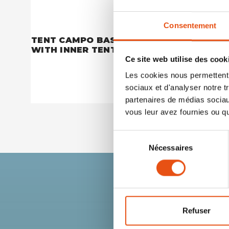
Consentement
TENT CAMPO BASE FIRST AID
TENT CO
WITH INNER TENT
Double 
Ce site web utilise des cook
€1 899,90
Les cookies nous permettent d
sociaux et d'analyser notre t
partenaires de médias sociaux
vous leur avez fournies ou qu'
Sélection
Nécessaires
du
consentement
Refuser