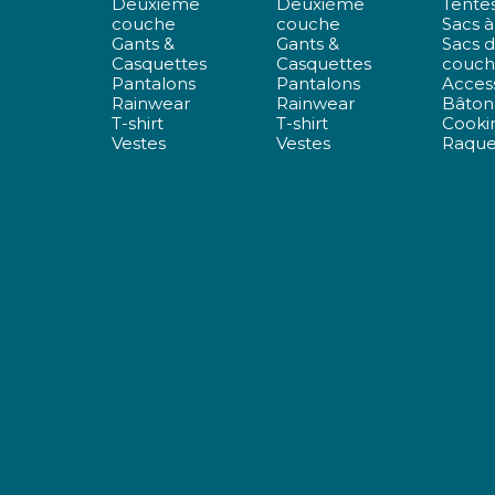
Deuxième
Deuxième
Tente
couche
couche
Sacs à
Gants &
Gants &
Sacs 
Casquettes
Casquettes
couch
Pantalons
Pantalons
Acces
Rainwear
Rainwear
Bâton
T-shirt
T-shirt
Cookin
Vestes
Vestes
Raque