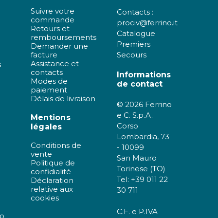
Suivre votre
Contacts :
commande
prociv@ferrino.it
Retours et
Catalogue
remboursements
Premiers
Demander une
facture
Secours
Assistance et
s
contacts
Informations
Modes de
de contact
paiement
Délais de livraison
© 2026 Ferrino
e C. S.p.A.
Mentions
Corso
légales
Lombardia, 73
Conditions de
- 10099
vente
San Mauro
Politique de
Torinese (TO)
confidialité
Tel: +39 011 22
Déclaration
relative aux
30 711
cookies
C.F. e P.IVA
no