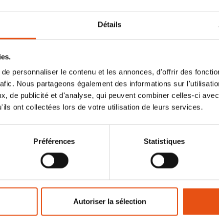
Détails
LLE SUD (Inner +
Fly)
ies.
€4 519,90
e personnaliser le contenu et les annonces, d'offrir des fonctio
rafic. Nous partageons également des informations sur l'utilisati
, de publicité et d'analyse, qui peuvent combiner celles-ci avec
ils ont collectées lors de votre utilisation de leurs services.
Préférences
Statistiques
Autoriser la sélection