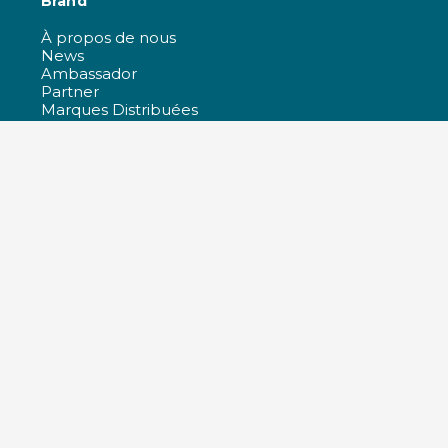
Brand
À propos de nous
News
Ambassador
Partner
Marques Distribuées
Travaillez avec nous
Certifications et politiques de l'entreprise
All products
Technologie et R&D
Responsabilité
Re-Life
Ferrino Films
Guide pour l'achat et service client
Outdoor Specialist
Choisir la bonne taille
Températures des sacs de couchage
Informations sur les Commandes
Garantie
Maintenance
Réparation
F.A.Q. - Foire aux questions