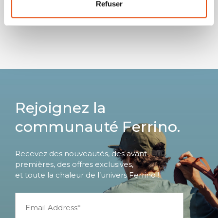
remplacements et/ou les réparations, cliquez
ici
.
Refuser
Rejoignez la
communauté Ferrino.
Recevez des nouveautés, des avant-
premières, des offres exclusives,
et toute la chaleur de l’univers Ferrino !