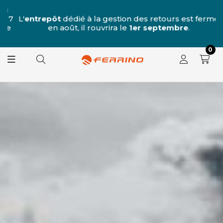
u
 7
L'
entrepôt
dédié à la gestion des retours est fermé
L
e
en août, il rouvrira le
1er septembre
.
0