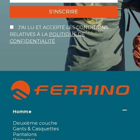
S’INSCRIRE
J'AI LU ET ACCEPTÉ LES CONDITIONS
RELATIVES À LA
POLITIQUE DE
CONFIDENTIALITÉ
Homme
Deuxième couche
Gants & Casquettes
Pantalons
Rainwear