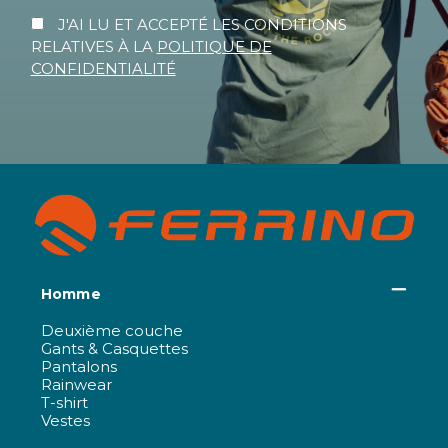
J'AI LU ET ACCEPTÉ LES CONDITIONS
RELATIVES À LA
POLITIQUE DE
CONFIDENTIALITÉ
Homme
Deuxième couche
Gants & Casquettes
Pantalons
Rainwear
T-shirt
Vestes