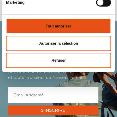
Marketing
Tout autoriser
Rejoignez la
Autoriser la sélection
communauté Ferrino.
Refuser
Recevez des nouveautés, des avant-
premières, des offres exclusives,
et toute la chaleur de l’univers Ferrino !
S’INSCRIRE