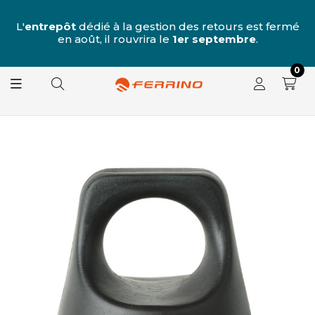
u
 7
L'
entrepôt
dédié à la gestion des retours est fermé
L
e
en août, il rouvrira le
1er septembre
.
0