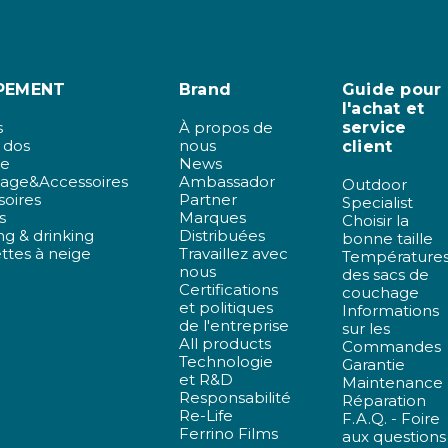
PEMENT
Brand
Guide pour
l'achat et
s
À propos de
service
 dos
nous
client
de
News
age&Accessoires
Ambassador
Outdoor
soires
Partner
Specialist
s
Marques
Choisir la
g & drinking
Distribuées
bonne taille
ttes à neige
Travaillez avec
Température
nous
des sacs de
Certifications
couchage
et politiques
Informations
de l'entreprise
sur les
All products
Commandes
Technologie
Garantie
et R&D
Maintenance
Responsabilité
Réparation
Re-Life
F.A.Q. - Foire
Ferrino Films
aux questions