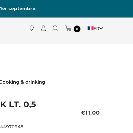
1er septembre
.
FR
0
Cooking & drinking
 LT. 0,5
€11,00
044970948