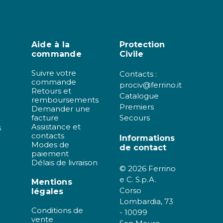
Aide à la
Protection
commande
Civile
Suivre votre
Contacts :
commande
prociv@ferrino.it
Retours et
Catalogue
remboursements
Premiers
Demander une
facture
Secours
Assistance et
s
contacts
Informations
Modes de
de contact
paiement
Délais de livraison
© 2026 Ferrino
e C. S.p.A.
Mentions
Corso
légales
Lombardia, 73
Conditions de
- 10099
vente