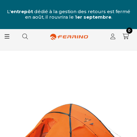
u
 7
L'
entrepôt
dédié à la gestion des retours est fermé
L
e
en août, il rouvrira le
1er septembre
.
0