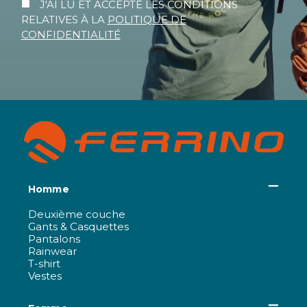
J'AI LU ET ACCEPTÉ LES CONDITIONS
RELATIVES À LA
POLITIQUE DE
CONFIDENTIALITÉ
Homme
Deuxième couche
Gants & Casquettes
Pantalons
Rainwear
T-shirt
Vestes