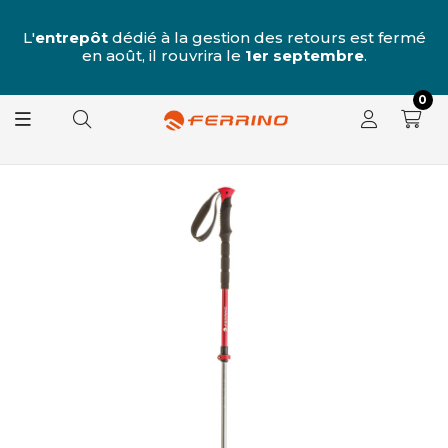
u
 7
L'
entrepôt
dédié à la gestion des retours est fermé
L
e
en août, il rouvrira le
1er septembre
.
0