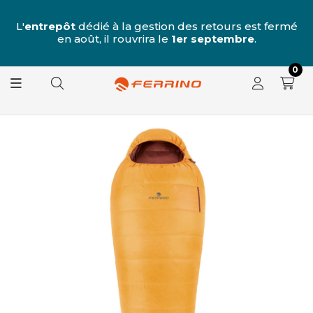
u
 7
L'
entrepôt
dédié à la gestion des retours est fermé
L
e
en août, il rouvrira le
1er septembre
.
0