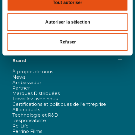
Tout autoriser
ÉQUIPEMENT
Tentes
Sacs à dos
Autoriser la sélection
Sacs de couchage&Accessoires
Accessoires
Bâtons
Cooking & drinking
Refuser
Raquettes à neige
Brand
À propos de nous
News
Ambassador
Partner
Marques Distribuées
Travaillez avec nous
Certifications et politiques de l'entreprise
All products
Technologie et R&D
Responsabilité
Re-Life
Ferrino Films