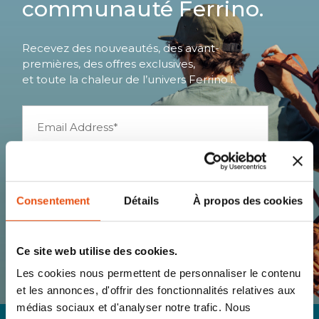
communauté Ferrino.
Recevez des nouveautés, des avant-
premières, des offres exclusives,
et toute la chaleur de l’univers Ferrino !
S’INSCRIRE
Consentement
Détails
À propos des cookies
J'AI LU ET ACCEPTÉ LES CONDITIONS
RELATIVES À LA
POLITIQUE DE
CONFIDENTIALITÉ
Ce site web utilise des cookies.
Les cookies nous permettent de personnaliser le contenu
et les annonces, d'offrir des fonctionnalités relatives aux
médias sociaux et d'analyser notre trafic. Nous