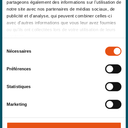
partageons également des informations sur l'utilisation de
notre site avec nos partenaires de médias sociaux, de
publicité et d'analyse, qui peuvent combiner celles-ci
avec d'autres informations que vous leur avez fournies
ou qu'ils ont collectées lors de votre utilisation de leurs
Homme
services.
Deuxième couche
Sélection
Gants & Casquettes
Nécessaires
Pantalons
du
Rainwear
consentement
T-shirt
Vestes
Préférences
Femme
Statistiques
Deuxième couche
Gants & Casquettes
Pantalons
Marketing
Rainwear
T-shirt
Vestes